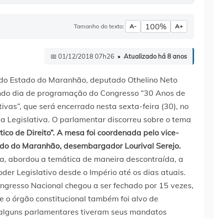
100%
Tamanho do texto:
A-
A+
📅 01/12/2018 07h26 •
Atualizado há 8 anos
 do Estado do Maranhão, deputado Othelino Neto
gundo dia de programação do Congresso “30 Anos de
ivas”, que será encerrado nesta sexta-feira (30), no
a Legislativa. O parlamentar discorreu sobre o tema
ico de Direito”. A mesa foi coordenada pelo vice-
tado do Maranhão, desembargador Lourival Serejo.
ta, abordou a temática de maneira descontraída, a
oder Legislativo desde o Império até os dias atuais.
ongresso Nacional chegou a ser fechado por 15 vezes,
e o órgão constitucional também foi alvo de
a, alguns parlamentares tiveram seus mandatos