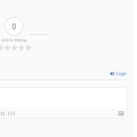
0
Article Rating
Login
{}
[+]