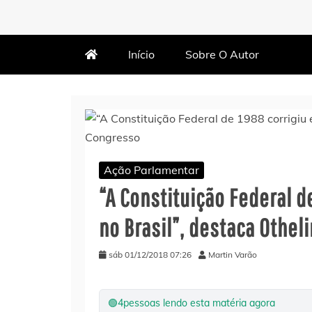
MARTIN VARÃO
BLOG DO VARÃO
Início
Sobre O Autor
Ação Parlamentar
“A Constituição Federal d
no Brasil”, destaca Othe
sáb 01/12/2018 07:26
Martin Varão
🟢
4
pessoas lendo esta matéria agora