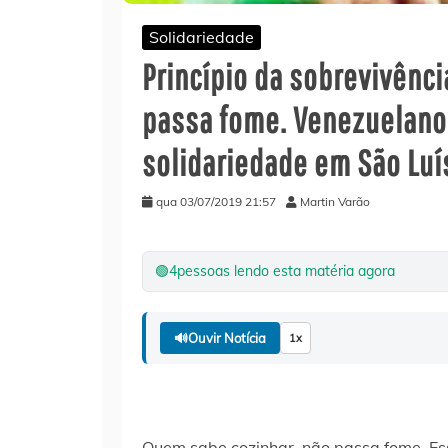
Solidariedade
Princípio da sobrevivênc
passa fome. Venezuelano
solidariedade em São Luí
qua 03/07/2019 21:57
Martin Varão
🟢
4
pessoas lendo esta matéria agora
🔊
Ouvir Notícia
1x
Quem sabe cozinhar, não passa fome. Es