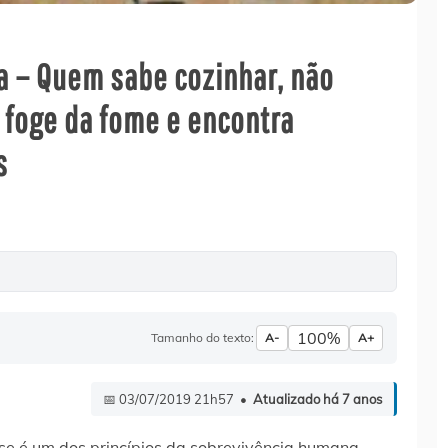
ia – Quem sabe cozinhar, não
 foge da fome e encontra
s
100%
Tamanho do texto:
A-
A+
📅 03/07/2019 21h57 •
Atualizado há 7 anos
se é um dos princípios da sobrevivência humana.