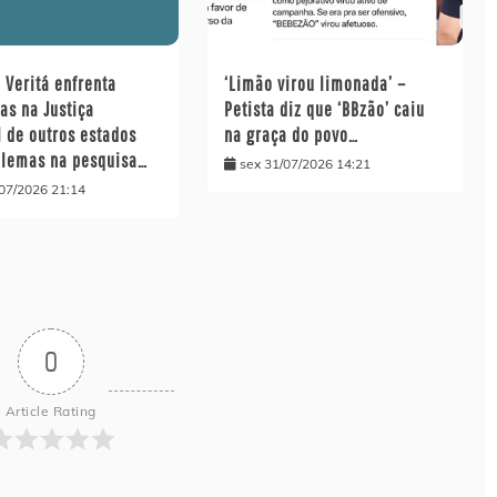
o Veritá enfrenta
‘Limão virou limonada’ –
as na Justiça
Petista diz que ‘BBzão’ caiu
l de outros estados
na graça do povo…
blemas na pesquisa…
sex 31/07/2026 14:21
/07/2026 21:14
0
Article Rating