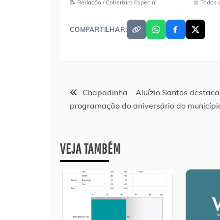
📝 Redação / Cobertura Especial
⚖️ Todos 
COMPARTILHAR:
Navegação
Chapadinha – Aluízio Santos destaca
programação do aniversário do municípi
de
Post
VEJA TAMBÉM