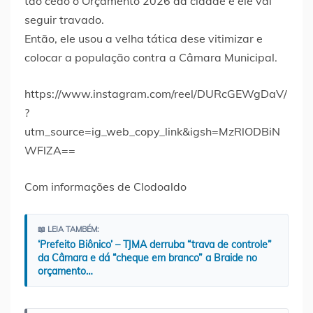
tão cedo o Orçamento 2026 da cidade e ele vai
seguir travado.
Então, ele usou a velha tática dese vitimizar e
colocar a população contra a Câmara Municipal.
https://www.instagram.com/reel/DURcGEWgDaV/
?
utm_source=ig_web_copy_link&igsh=MzRlODBiN
WFlZA==
Com informações de Clodoaldo
📖 LEIA TAMBÉM:
‘Prefeito Biônico’ – TJMA derruba “trava de controle”
da Câmara e dá “cheque em branco” a Braide no
orçamento…