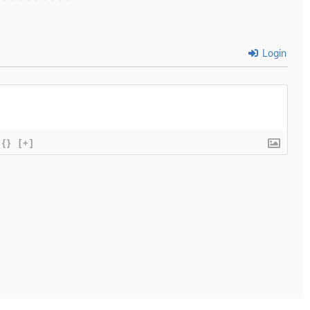
Login
{}
[+]