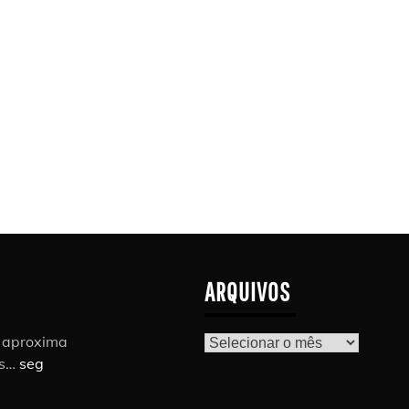
ARQUIVOS
r aproxima
Arquivos
as…
seg