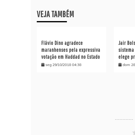
Post
VEJA TAMBÉM
Flávio Dino agradece
Jair Bol
maranhenses pela expressiva
sistema 
votação em Haddad no Estado
elege pr
seg 29/10/2018 04:38
dom 28