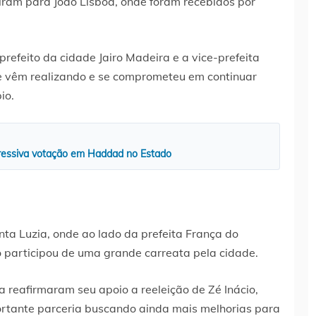
iram para João Lisboa, onde foram recebidos por
prefeito da cidade Jairo Madeira e a vice-prefeita
ue vêm realizando e se comprometeu em continuar
io.
ressiva votação em Haddad no Estado
nta Luzia, onde ao lado da prefeita França do
 participou de uma grande carreata pela cidade.
a reafirmaram seu apoio a reeleição de Zé Inácio,
rtante parceria buscando ainda mais melhorias para