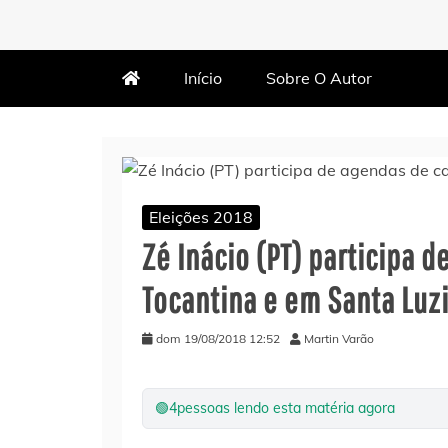
MARTIN VARÃO
BLOG DO VARÃO
Início
Sobre O Autor
Eleições 2018
Zé Inácio (PT) participa
Tocantina e em Santa Luz
dom 19/08/2018 12:52
Martin Varão
🟢
4
pessoas lendo esta matéria agora