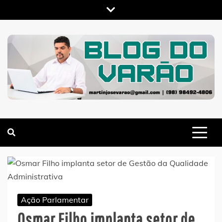
Skip
to
content
MARTIN VARÃO
BLOG DO VARÃO
Ação Parlamentar
Osmar Filho implanta setor de