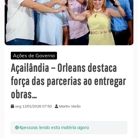
Ações de Governo
Açailândia – Orleans destaca
força das parcerias ao entregar
obras…
seg 12/01/2026 07:50
Martin Varão
🟢
4
pessoas lendo esta matéria agora