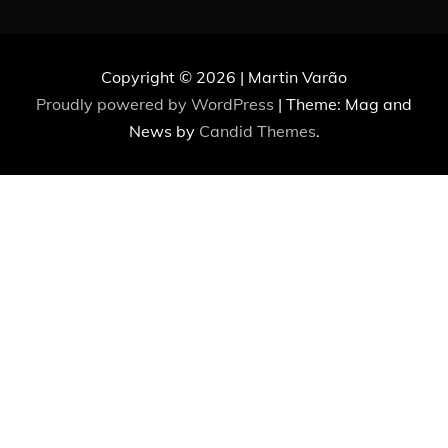
Copyright © 2026 | Martin Varão
Proudly powered by WordPress
|
Theme: Mag and
News by
Candid Themes
.