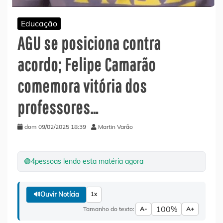
Educação
AGU se posiciona contra
acordo; Felipe Camarão
comemora vitória dos
professores…
dom 09/02/2025 18:39
Martin Varão
🟢
4
pessoas lendo esta matéria agora
🔊
Ouvir Notícia
1x
100%
Tamanho do texto:
A-
A+