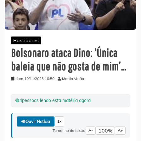
Bastidores
Bolsonaro ataca Dino: ‘Única
baleia que não gosta de mim’…
dom 19/11/2023 10:50
Martin Varão
🟢
4
pessoas lendo esta matéria agora
🔊
Ouvir Notícia
1x
100%
Tamanho do texto:
A-
A+