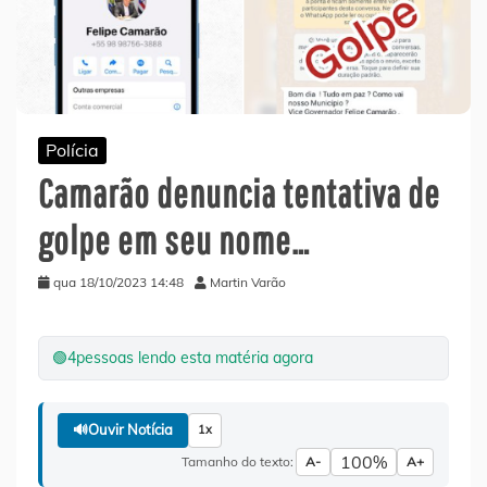
Polícia
Camarão denuncia tentativa de
golpe em seu nome…
qua 18/10/2023 14:48
Martin Varão
🟢
4
pessoas lendo esta matéria agora
🔊
Ouvir Notícia
1x
100%
Tamanho do texto:
A-
A+