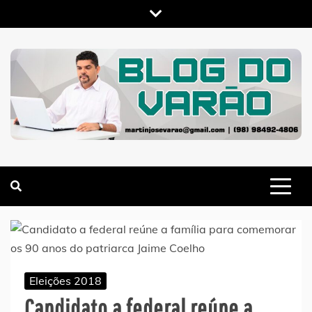
Skip
to
content
MARTIN VARÃO
BLOG DO VARÃO
Eleições 2018
Candidato a federal reúne a