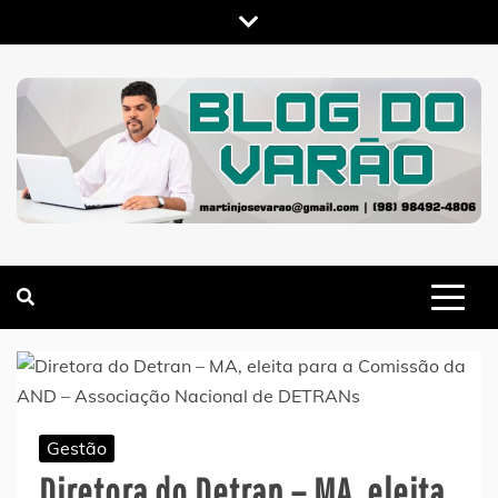
Skip
to
content
MARTIN VARÃO
BLOG DO VARÃO
Gestão
Diretora do Detran – MA, eleita