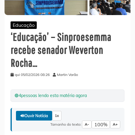
Educação
‘Educação’ – Sinproesemma
recebe senador Weverton
Rocha…
qui 05/02/2026 08:26
Martin Varão
🟢
4
pessoas lendo esta matéria agora
🔊
Ouvir Notícia
1x
100%
Tamanho do texto:
A-
A+