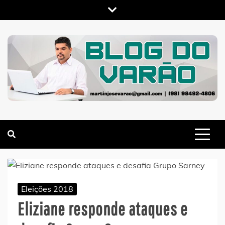
Skip
to
content
MARTIN VARÃO
BLOG DO VARÃO
Eleições 2018
Eliziane responde ataques e