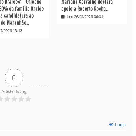
os Braides’ – Orleans
Mariana Carvalho declara
 90% da família Braide
apoio a Roberto Rocha…
ua candidatura ao
dom 26/07/2026 06:34
 do Maranhão…
07/2026 13:43
0
Article Rating
Login