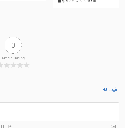
qua 29/07/2026 15:48
0
Article Rating
Login
{}
[+]