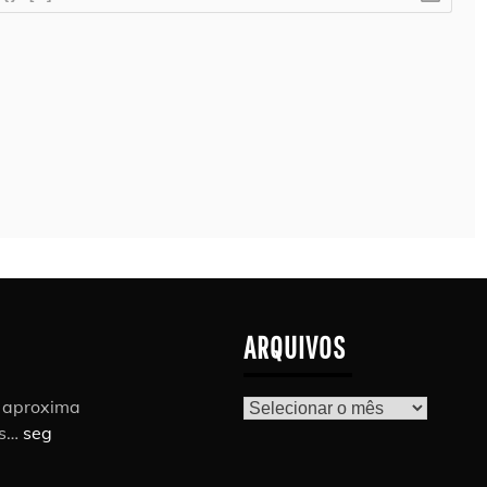
ARQUIVOS
r aproxima
Arquivos
as…
seg