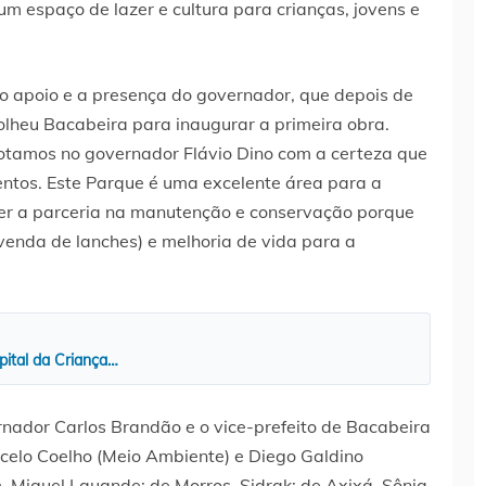
um espaço de lazer e cultura para crianças, jovens e
o apoio e a presença do governador, que depois de
heu Bacabeira para inaugurar a primeira obra.
votamos no governador Flávio Dino com a certeza que
ntos. Este Parque é uma excelente área para a
ter a parceria na manutenção e conservação porque
enda de lanches) e melhoria de vida para a
pital da Criança…
ador Carlos Brandão e o vice-prefeito de Bacabeira
rcelo Coelho (Meio Ambiente) e Diego Galdino
m, Miguel Lauande; de Morros, Sidrak; de Axixá, Sônia