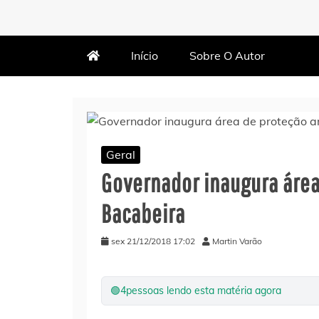
MARTIN VARÃO
BLOG DO VARÃO
Início
Sobre O Autor
Geral
Governador inaugura áre
Bacabeira
sex 21/12/2018 17:02
Martin Varão
🟢
4
pessoas lendo esta matéria agora