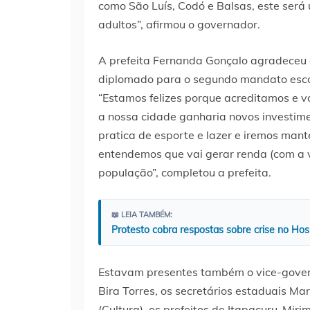
como São Luís, Codó e Balsas, este será 
adultos”, afirmou o governador.
A prefeita Fernanda Gonçalo agradeceu 
diplomado para o segundo mandato escol
“Estamos felizes porque acreditamos e 
a nossa cidade ganharia novos investime
pratica de esporte e lazer e iremos man
entendemos que vai gerar renda (com a v
população”, completou a prefeita.
📖 LEIA TAMBÉM:
Protesto cobra respostas sobre crise no Hos
Estavam presentes também o vice-govern
Bira Torres, os secretários estaduais Ma
(Cultura), os prefeitos de Itapacuru-Miri