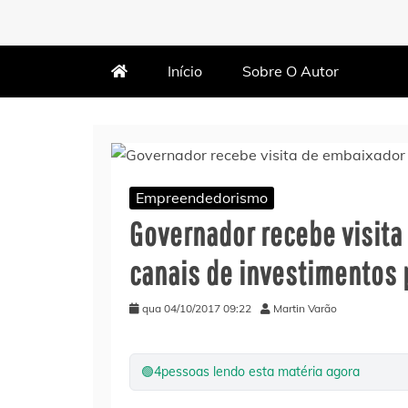
MARTIN VARÃO
BLOG DO VARÃO
Início
Sobre O Autor
Empreendedorismo
Governador recebe visita
canais de investimentos
qua 04/10/2017 09:22
Martin Varão
🟢
4
pessoas lendo esta matéria agora