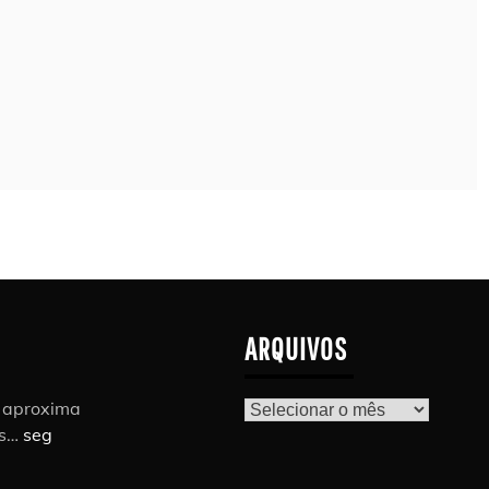
ARQUIVOS
r aproxima
Arquivos
as…
seg