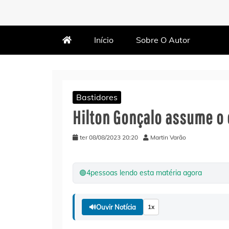
MARTIN VARÃO
BLOG DO VARÃO
Início
Sobre O Autor
Bastidores
Hilton Gonçalo assume 
ter 08/08/2023 20:20
Martin Varão
🟢
4
pessoas lendo esta matéria agora
🔊
Ouvir Notícia
1x