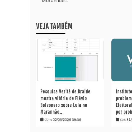
Maranhão…
de
Post
VEJA TAMBÉM
Pesquisa Veritá de Braide
Institut
mostra vitória de Flávio
problem
Bolsonaro sobre Lula no
Eleitora
Maranhão…
por pro
dom 02/08/2026 09:36
sex 31