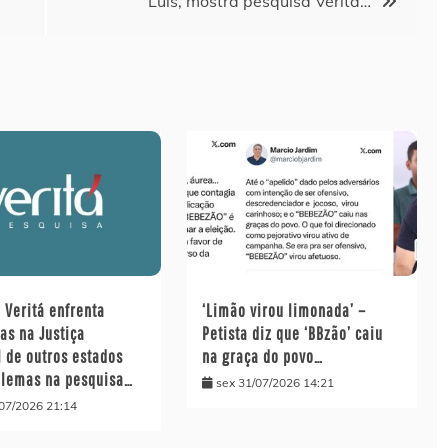
Luís, mostra pesquisa Veritá…
o Veritá enfrenta
‘Limão virou limonada’ –
as na Justiça
Petista diz que ‘BBzão’ caiu
l de outros estados
na graça do povo…
blemas na pesquisa…
sex 31/07/2026 14:21
/07/2026 21:14