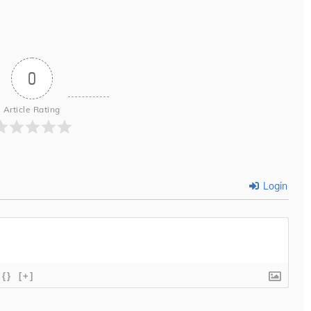
0
Article Rating
Login
{}
[+]