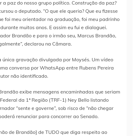
r a paz do nosso grupo político. Construção da paz?
ursou o deputado. “O que ele queria? Que eu fizesse
ue foi meu orientador na graduação, foi meu padrinho
urante muitos anos. E assim eu fui e dialoguei.
nador Brandão e para o irmão seu, Marcus Brandão,
galmente”, declarou na Câmara.
 a única gravação divulgada por Moysés. Um vídeo
 uma conversa por WhatsApp entre Rubens Pereira
utor não identificado.
e Brandão exibe mensagens encaminhadas que seriam
ederal da 1ª Região (TRF-1) Ney Bello listando
rnador “sente e governe”, sob risco de “não chegar
 poderá renunciar para concorrer ao Senado.
irmão de Brandão] de TUDO que diga respeito ao