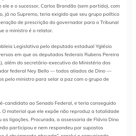
 ele e o sucessor, Carlos Brandão (sem partido), com
, já no Supremo, teria exigido que seu grupo político
beração de prescrição do governador para o Tribunal
 o ministro é o relator.
bleia Legislativa pelo deputado estadual Yglésio
ersas em que os deputados federais Rubens Pereira
, além do secretário-executivo do Ministério dos
dor federal Ney Bello — todos aliados de Dino —
s pelo ministro para selar a paz com o grupo de
ré-candidato ao Senado Federal, e teria conseguido
”. O material que ele expõe não reproduz a totalidade
as ligações. Procurada, a assessoria de Flávio Dino
o não participou e nem respondeu por supostos
tese é obviamente absurda”, conclui o comunicado.