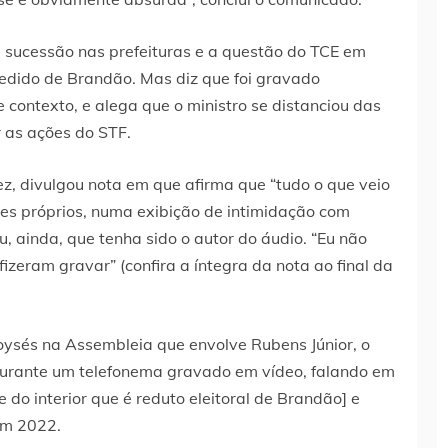
a sucessão nas prefeituras e a questão do TCE em
edido de Brandão. Mas diz que foi gravado
e contexto, e alega que o ministro se distanciou das
ir as ações do STF.
z, divulgou nota em que afirma que “tudo o que veio
les próprios, numa exibição de intimidação com
, ainda, que tenha sido o autor do áudio. “Eu não
izeram gravar” (confira a íntegra da nota ao final da
ysés na Assembleia que envolve Rubens Júnior, o
durante um telefonema gravado em vídeo, falando em
 do interior que é reduto eleitoral de Brandão] e
em 2022.