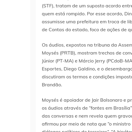
(STF), tratam de um suposto acordo entre
quem está rompido. Por esse acordo, Dino
assumisse uma prefeitura em troca de li
de Contas do estado, foco de ações de que
Os áudios, expostos na tribuna da Assem
Moysés (PRTB), mostram trechos de conv
Júnior (PT-MA) e Márcio Jerry (PCdoB-MA)
Esportes, Diego Galdino, e o desembarga
discutiram os termos e condições imposto
Brandão.
Moysés é apoiador de Jair Bolsonaro e p
os áudios através de “fontes em Brasília
das conversas e nem revela quem gravou 
afirmou por meio de nota que “o ministr
diálogos políticos de terceiros”. “A hipó