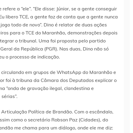
refere a “ele”. “Ele disse: Júnior, se a gente conseguir
u libero TCE, a gente faz de conta que a gente nunca
jogo todo de novo”. Dino é relator de duas ações
heiros para o TCE do Maranhão, demonstrações depois
egrar o tribunal. Uma foi proposta pelo partido
-Geral da República (PGR). Nas duas, Dino não só
u o processo de indicação.
ios circulando em grupos de WhatsApp do Maranhão e
ior foi à tribuna da Câmara dos Deputados explicar o
uma “onda de gravação ilegal, clandestina e
sérias”.
de Articulação Política de Brandão. Com o escândalo,
assim como o secretário Robson Paz (Cidades), do
randão me chama para um diálogo, onde ele me diz: