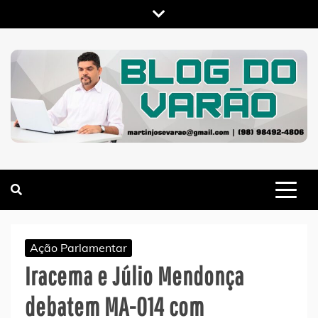
Skip
to
content
MARTIN VARÃO
BLOG DO VARÃO
Ação Parlamentar
Iracema e Júlio Mendonça
debatem MA-014 com