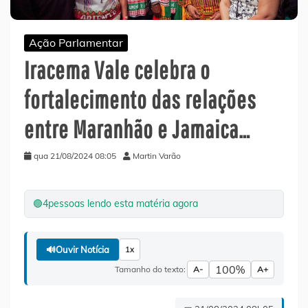
Ação Parlamentar
Iracema Vale celebra o
fortalecimento das relações
entre Maranhão e Jamaica…
qua 21/08/2024 08:05
Martin Varão
🟢
4
pessoas lendo esta matéria agora
🔊
Ouvir Notícia
1x
100%
Tamanho do texto:
A-
A+