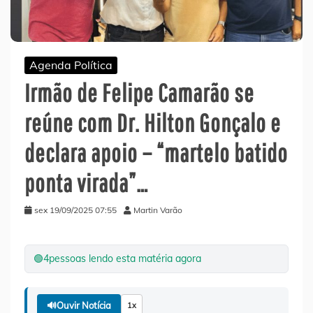
Agenda Política
Irmão de Felipe Camarão se
reúne com Dr. Hilton Gonçalo e
declara apoio – “martelo batido
ponta virada”…
sex 19/09/2025 07:55
Martin Varão
🟢
4
pessoas lendo esta matéria agora
🔊
Ouvir Notícia
1x