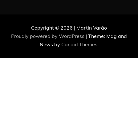
Copyright © 2026 | Martin Varão
Proudly powered by WordPress
|
Theme: Mag and
News by
Candid Themes
.