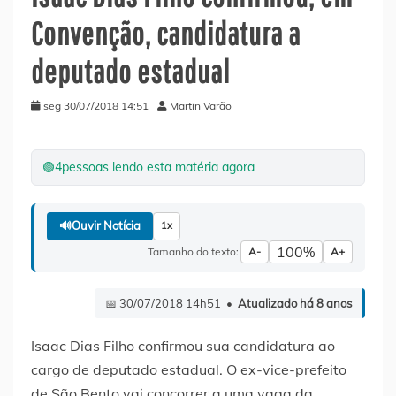
Convenção, candidatura a
deputado estadual
seg 30/07/2018 14:51
Martin Varão
🟢
4
pessoas lendo esta matéria agora
🔊
Ouvir Notícia
1x
100%
Tamanho do texto:
A-
A+
📅 30/07/2018 14h51 •
Atualizado há 8 anos
Isaac Dias Filho confirmou sua candidatura ao
cargo de deputado estadual. O ex-vice-prefeito
de São Bento vai concorrer a uma vaga da