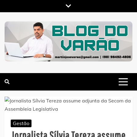
Skip
to
content
MARTIN VARÃO
BLOG DO VARÃO
Gestão
Jornalista Sílvia Tereza assume