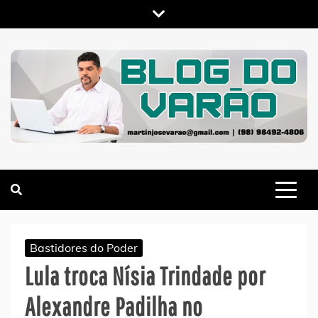
Skip
to
content
MARTIN VARÃO
BLOG DO VARÃO
Bastidores do Poder
Lula troca Nísia Trindade por
Alexandre Padilha no