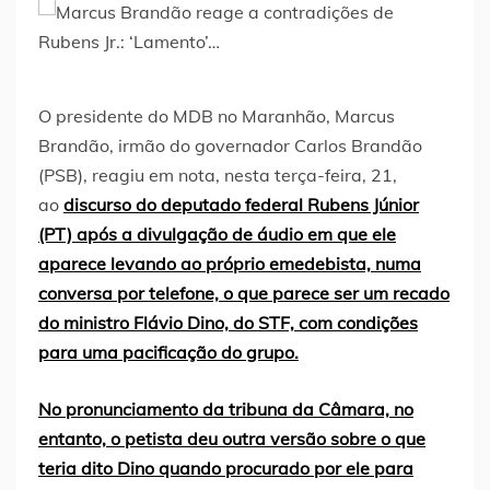
O presidente do MDB no Maranhão, Marcus
Brandão, irmão do governador Carlos Brandão
(PSB), reagiu em nota, nesta terça-feira, 21,
ao
discurso do deputado federal Rubens Júnior
(PT) após a divulgação de áudio em que ele
aparece levando ao próprio emedebista, numa
conversa por telefone, o que parece ser um recado
do ministro Flávio Dino, do STF, com condições
para uma pacificação do grupo.
No pronunciamento da tribuna da Câmara, no
entanto, o petista deu outra versão sobre o que
teria dito Dino quando procurado por ele para