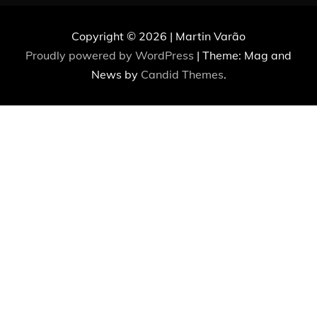
Copyright © 2026 | Martin Varão
Proudly powered by WordPress
|
Theme: Mag and
News by
Candid Themes
.