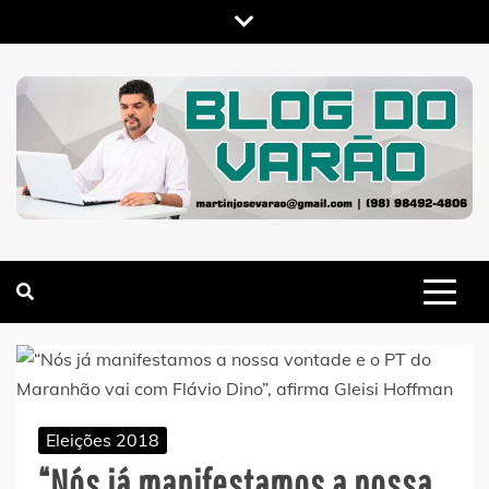
Skip
to
content
MARTIN VARÃO
BLOG DO VARÃO
Eleições 2018
“Nós já manifestamos a nossa