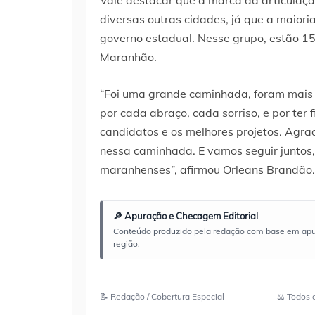
Vale destacar que a marca da articulaç
diversas outras cidades, já que a maiori
governo estadual. Nesse grupo, estão 157
Maranhão.
“Foi uma grande caminhada, foram mais 
por cada abraço, cada sorriso, e por ter
candidatos e os melhores projetos. Ag
nessa caminhada. E vamos seguir juntos,
maranhenses”, afirmou Orleans Brandão.
🔎 Apuração e Checagem Editorial
Conteúdo produzido pela redação com base em apuraç
região.
📝 Redação / Cobertura Especial
⚖️ Todos 