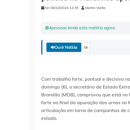
ter 08/10/2024 12:39
Martin Varão
🟢
4
pessoas lendo esta matéria agora
🔊
Ouvir Notícia
1x
Com trabalho forte, pontual e decisivo n
domingo (6), o secretário de Estado Extr
Brandão (MDB), comprovou que está no lu
forte ao final da apuração das urnas n
articulação em torno de campanhas de ca
estado.