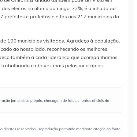
ão de Orleans Brandão também pode ser vista em
a dos eleitos no último domingo, 72%, é alinhada ao
 prefeitos e prefeitas eleitas nos 217 municípios do
de 100 municípios visitados. Agradeço à população,
 ficado ao nosso lado, reconhecendo os melhores
radeço também a cada liderança que acompanhamos
 trabalhando cada vez mais pelos municípios
ão jornalística própria, checagem de fatos e fontes oficiais da
os direitos reservados. Reprodução permitida mediante citação da fonte.