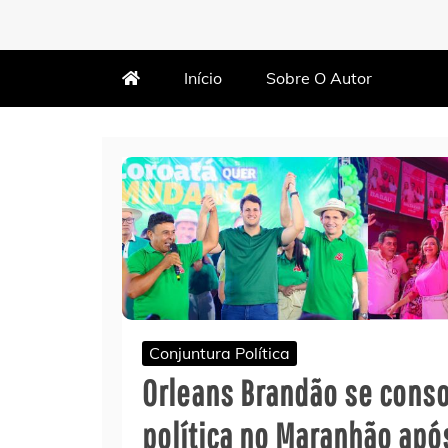
MARTIN VARÃO
BLOG DO VARÃO
Início
Sobre O Autor
Conjuntura Política
Orleans Brandão se conso
política no Maranhão apó