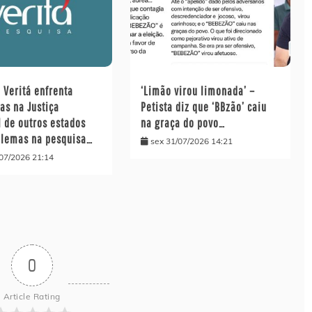
o Veritá enfrenta
‘Limão virou limonada’ –
as na Justiça
Petista diz que ‘BBzão’ caiu
l de outros estados
na graça do povo…
blemas na pesquisa…
sex 31/07/2026 14:21
/07/2026 21:14
0
Article Rating