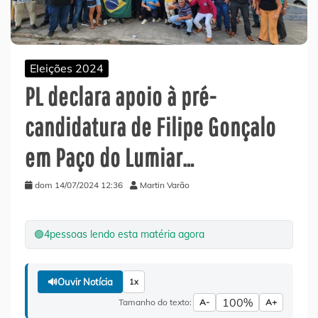
Eleições 2024
PL declara apoio à pré-
candidatura de Filipe Gonçalo
em Paço do Lumiar…
dom 14/07/2024 12:36
Martin Varão
🟢
4
pessoas lendo esta matéria agora
🔊
Ouvir Notícia
1x
100%
Tamanho do texto:
A-
A+