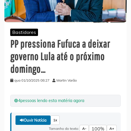
Bastidores
PP pressiona Fufuca a deixar
governo Lula até o próximo
domingo…
qua 01/10/2025 08:27
Martin Varão
🟢
4
pessoas lendo esta matéria agora
🔊
Ouvir Notícia
1x
100%
Tamanho do texto:
A-
A+