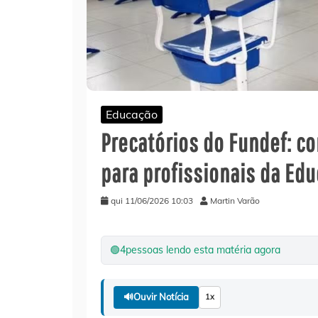
Educação
Precatórios do Fundef: c
para profissionais da Ed
qui 11/06/2026 10:03
Martin Varão
🟢
4
pessoas lendo esta matéria agora
🔊
Ouvir Notícia
1x