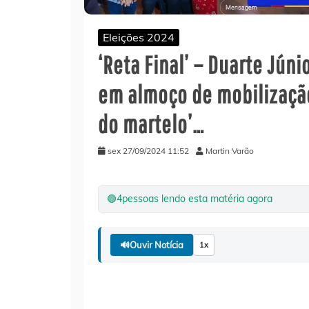
Eleições 2024
‘Reta Final’ – Duarte Jún
em almoço de mobilização
do martelo’…
sex 27/09/2024 11:52
Martin Varão
🟢
4
pessoas lendo esta matéria agora
🔊
Ouvir Notícia
1x