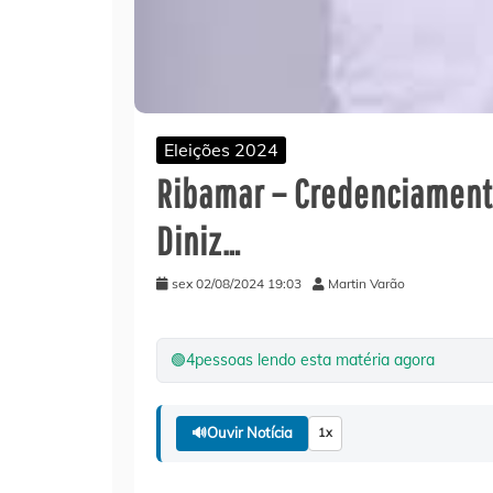
Eleições 2024
Ribamar – Credenciament
Diniz…
sex 02/08/2024 19:03
Martin Varão
🟢
4
pessoas lendo esta matéria agora
🔊
Ouvir Notícia
1x