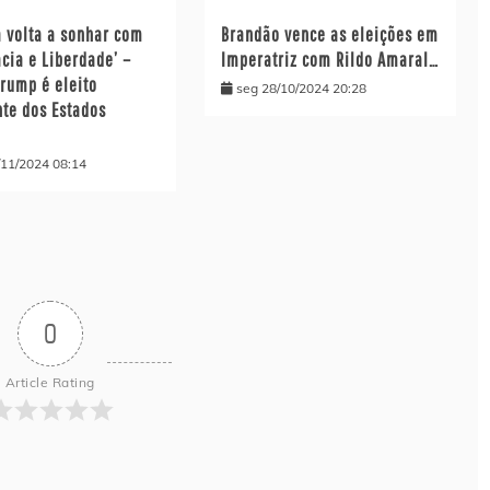
a volta a sonhar com
Brandão vence as eleições em
cia e Liberdade’ –
Imperatriz com Rildo Amaral…
Trump é eleito
seg 28/10/2024 20:28
nte dos Estados
/11/2024 08:14
0
Article Rating