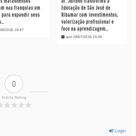
s maranhenses
Dr. Julinho transforma a
am nas franquias um
Educação de São José de
 para expandir seus
Ribamar com investimentos,
s…
valorização profissional e
foco na aprendizagem…
/08/2026 18:47
qua 29/07/2026 15:48
0
Article Rating
Login