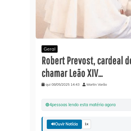
Geral
Robert Prevost, cardeal d
chamar Leão XIV…
qui 08/05/2025 14:43
Martin Varão
🟢
4
pessoas lendo esta matéria agora
🔊
Ouvir Notícia
1x