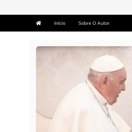
MARTIN VARÃO
BLOG DO VARÃO
Início
Sobre O Autor