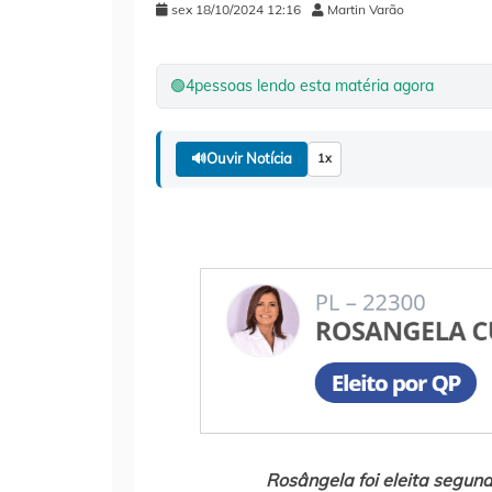
sex 18/10/2024 12:16
Martin Varão
🟢
4
pessoas lendo esta matéria agora
🔊
Ouvir Notícia
1x
Rosângela foi eleita segun