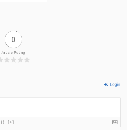
0
Article Rating
Login
{}
[+]