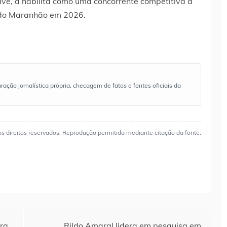
ve, a habilita como uma concorrente competitiva à
 do Maranhão em 2026.
ão jornalística própria, checagem de fatos e fontes oficiais da
os direitos reservados. Reprodução permitida mediante citação da fonte.
ara
Rildo Amaral lidera em pesquisa em