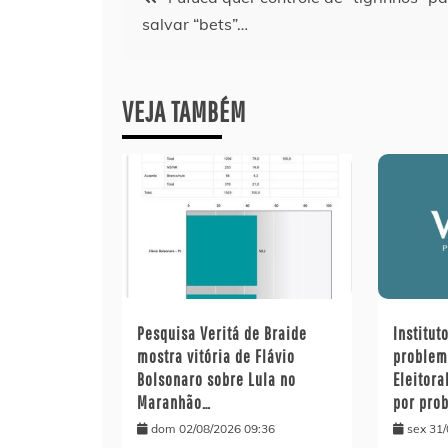
salvar “bets”…
de
Post
VEJA TAMBÉM
Pesquisa Veritá de Braide
Institut
mostra vitória de Flávio
problem
Bolsonaro sobre Lula no
Eleitora
Maranhão…
por pro
dom 02/08/2026 09:36
sex 31