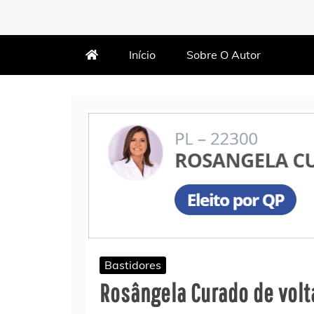
MARTIN VARÃO
BLOG DO VARÃO
Início
Sobre O Autor
Bastidores
Rosângela Curado de volt