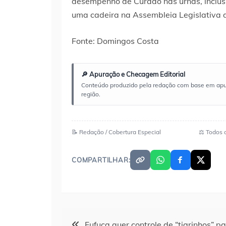
desempenho de Curado nas urnas, inclusi
uma cadeira na Assembleia Legislativa
Fonte: Domingos Costa
🔎 Apuração e Checagem Editorial
Conteúdo produzido pela redação com base em apuraç
região.
📝 Redação / Cobertura Especial
⚖️ Todos 
COMPARTILHAR:
Navegação
Fufuca quer controle de “tigrinhos” p