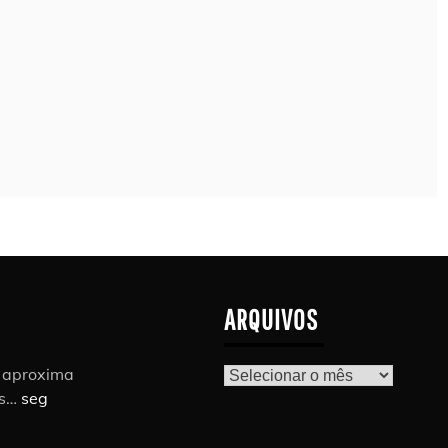
ARQUIVOS
r aproxima
Arquivos
as…
seg