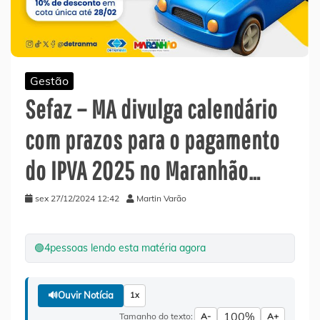
Gestão
Sefaz – MA divulga calendário
com prazos para o pagamento
do IPVA 2025 no Maranhão…
sex 27/12/2024 12:42
Martin Varão
🟢
4
pessoas lendo esta matéria agora
🔊
Ouvir Notícia
1x
100%
Tamanho do texto:
A-
A+