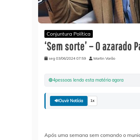
Conjuntura Política
‘Sem sorte’ – O azarado 
seg 03/06/2024 07:59
Martin Varão
🟢
4
pessoas lendo esta matéria agora
🔊
Ouvir Notícia
1x
Após uma semana sem comando o municípi