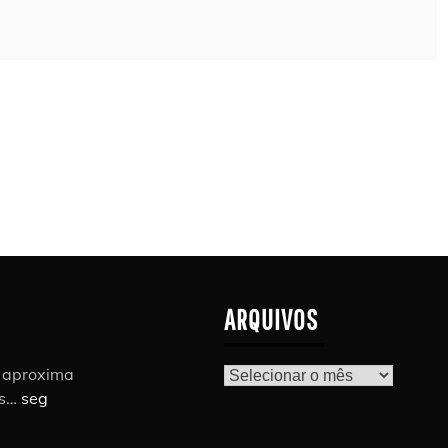
ARQUIVOS
r aproxima
Arquivos
as…
seg