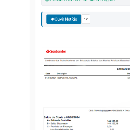
🔊
Ouvir Notícia
1x