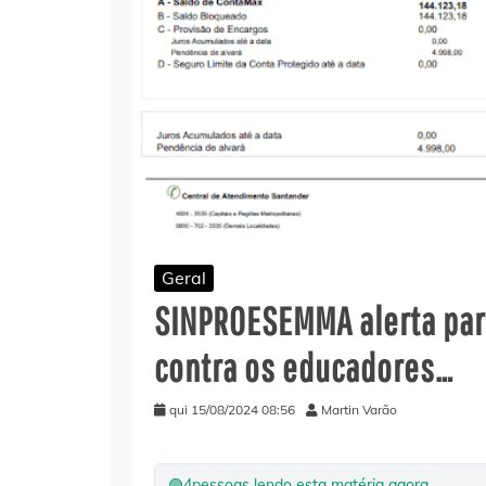
Geral
SINPROESEMMA alerta par
contra os educadores…
qui 15/08/2024 08:56
Martin Varão
🟢
4
pessoas lendo esta matéria agora