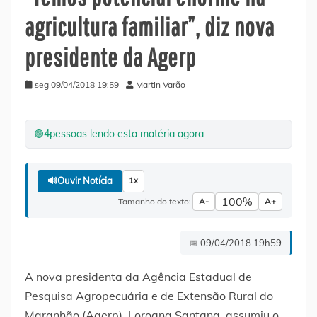
agricultura familiar”, diz nova
presidente da Agerp
seg 09/04/2018 19:59
Martin Varão
🟢
4
pessoas lendo esta matéria agora
🔊
Ouvir Notícia
1x
100%
Tamanho do texto:
A-
A+
📅 09/04/2018 19h59
A nova presidenta da Agência Estadual de
Pesquisa Agropecuária e de Extensão Rural do
Maranhão (Agerp), Loroana Santana, assumiu o