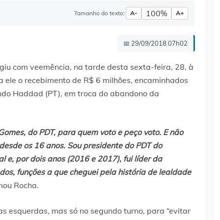
100%
Tamanho do texto:
A-
A+
📅 29/09/2018 07h02
iu com veemência, na tarde desta sexta-feira, 28, à
i a ele o recebimento de R$ 6 milhões, encaminhados
ndo Haddad (PT), em troca do abandono da
 Gomes, do PDT, para quem voto e peço voto. E não
T desde os 16 anos. Sou presidente do PDT do
e, por dois anos (2016 e 2017), fui líder da
, funções a que cheguei pela história de lealdade
mou Rocha.
s esquerdas, mas só no segundo turno, para “evitar