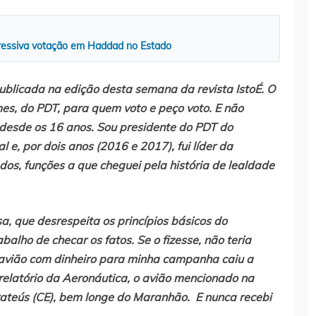
ressiva votação em Haddad no Estado
ublicada na edição desta semana da revista IstoÉ. O
es, do PDT, para quem voto e peço voto. E não
T desde os 16 anos. Sou presidente do PDT do
e, por dois anos (2016 e 2017), fui líder da
, funções a que cheguei pela história de lealdade
a, que desrespeita os princípios básicos do
alho de checar os fatos. Se o fizesse, não teria
avião com dinheiro para minha campanha caiu a
latório da Aeronáutica, o avião mencionado na
rateús (CE), bem longe do Maranhão. E nunca recebi