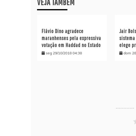
VEJA TAMBÉM
Flávio Dino agradece
Jair Bol
maranhenses pela expressiva
sistema 
votação em Haddad no Estado
elege pr
seg 29/10/2018 04:38
dom 28