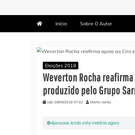
MARTIN VARÃO
BLOG DO VARÃO
Início
Sobre O Autor
Eleições 2018
Weverton Rocha reafirma 
produzido pelo Grupo Sa
sáb 29/09/2018 07:02
Martin Varão
🟢
4
pessoas lendo esta matéria agora