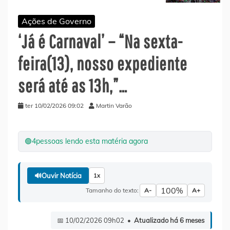
Ações de Governo
‘Já é Carnaval’ – “Na sexta-
feira(13), nosso expediente
será até as 13h,”…
ter 10/02/2026 09:02
Martin Varão
🟢
4
pessoas lendo esta matéria agora
🔊
Ouvir Notícia
1x
100%
Tamanho do texto:
A-
A+
📅 10/02/2026 09h02 •
Atualizado há 6 meses