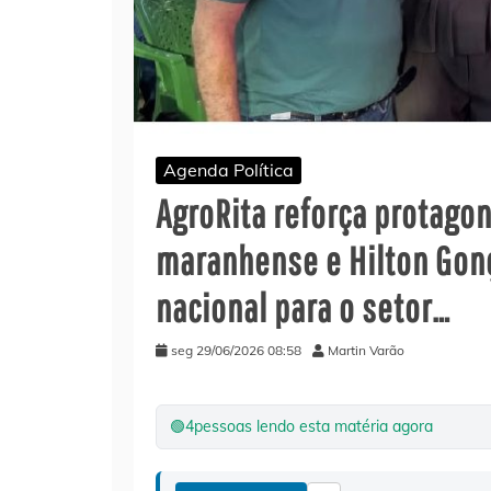
Agenda Política
AgroRita reforça protago
maranhense e Hilton Gonç
nacional para o setor…
seg 29/06/2026 08:58
Martin Varão
🟢
4
pessoas lendo esta matéria agora