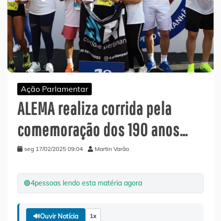
Ação Parlamentar
ALEMA realiza corrida pela
comemoração dos 190 anos…
seg 17/02/2025 09:04
Martin Varão
🟢
4
pessoas lendo esta matéria agora
🔊
Ouvir Notícia
1x