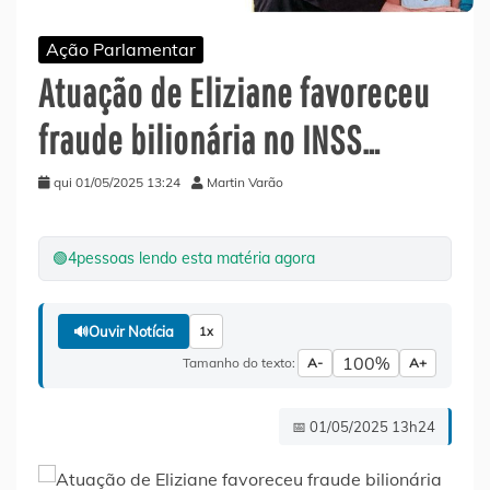
Ação Parlamentar
Atuação de Eliziane favoreceu
fraude bilionária no INSS…
qui 01/05/2025 13:24
Martin Varão
🟢
4
pessoas lendo esta matéria agora
🔊
Ouvir Notícia
1x
100%
Tamanho do texto:
A-
A+
📅 01/05/2025 13h24