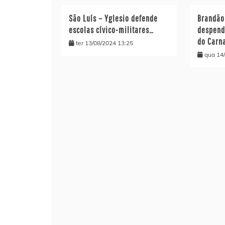
São Luís – Yglesio defende
Brandão
escolas cívico-militares…
despen
do Carn
ter 13/08/2024 13:25
qua 14