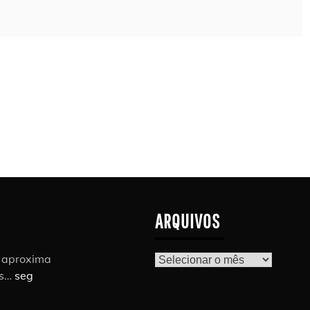
ARQUIVOS
r aproxima
Arquivos
as…
seg