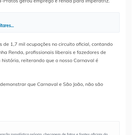
a-Pratos gerou emprego e renda para Imperatriz.
litares…
 de 1,7 mil ocupações no circuito oficial, contando
ha Renda, profissionais liberais e fazedores de
 história, reiterando que o nosso Carnaval é
é demonstrar que Carnaval e São João, não são
ão jornalística própria, checagem de fatos e fontes oficiais da