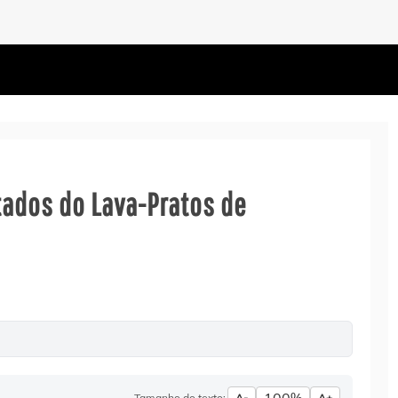
ados do Lava-Pratos de
Tamanho do texto:
A-
A+