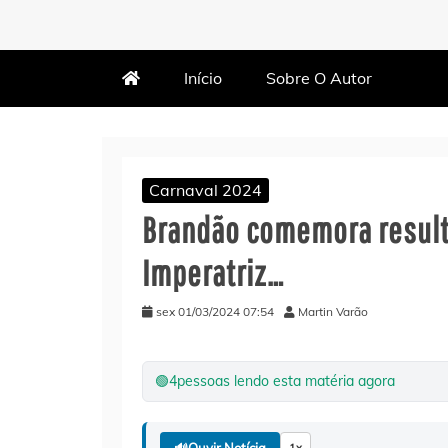
MARTIN VARÃO
BLOG DO VARÃO
Início
Sobre O Autor
Carnaval 2024
Brandão comemora result
Imperatriz…
sex 01/03/2024 07:54
Martin Varão
🟢
4
pessoas lendo esta matéria agora
🔊
Ouvir Notícia
1x