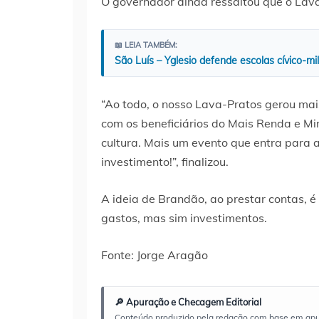
O governador ainda ressaltou que o Lav
📖 LEIA TAMBÉM:
São Luís – Yglesio defende escolas cívico-mi
“Ao todo, o nosso Lava-Pratos gerou mais
com os beneficiários do Mais Renda e Min
cultura. Mais um evento que entra para a
investimento!”, finalizou.
A ideia de Brandão, ao prestar contas, 
gastos, mas sim investimentos.
Fonte: Jorge Aragão
🔎 Apuração e Checagem Editorial
Conteúdo produzido pela redação com base em apuraç