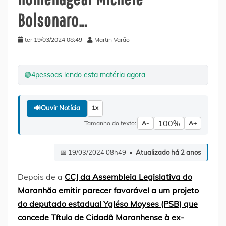
Bolsonaro…
ter 19/03/2024 08:49
Martin Varão
🟢
4
pessoas lendo esta matéria agora
🔊
Ouvir Notícia
1x
100%
Tamanho do texto:
A-
A+
📅 19/03/2024 08h49 •
Atualizado há 2 anos
Depois de a
CCJ da Assembleia Legislativa do
Maranhão emitir parecer favorável a um projeto
do deputado estadual Ygléso Moyses (PSB) que
concede Título de Cidadã Maranhense à ex-