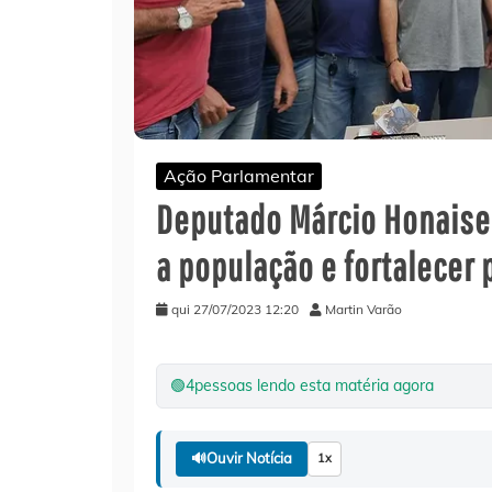
Ação Parlamentar
Deputado Márcio Honaiser
a população e fortalecer 
qui 27/07/2023 12:20
Martin Varão
🟢
4
pessoas lendo esta matéria agora
🔊
Ouvir Notícia
1x