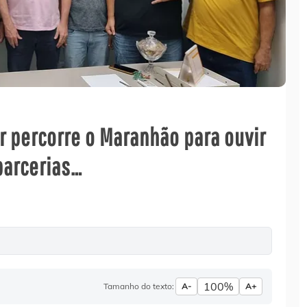
 percorre o Maranhão para ouvir
parcerias…
100%
Tamanho do texto:
A-
A+