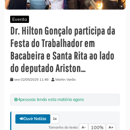
Evento
Dr. Hilton Gonçalo participa da
Festa do Trabalhador em
Bacabeira e Santa Rita ao lado
do deputado Ariston…
sex 02/05/2025 11:48
Martin Varão
🟢
4
pessoas lendo esta matéria agora
🔊
Ouvir Notícia
1x
100%
Tamanho do texto:
A-
A+