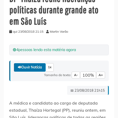
políticas durante grande ato
em São Luís
qui 23/08/2018 21:15
Martin Varão
🟢
4
pessoas lendo esta matéria agora
🔊
Ouvir Notícia
1x
100%
Tamanho do texto:
A-
A+
📅 23/08/2018 21h15
A médica e candidata ao cargo de deputada
estadual, Thaíza Hortegal (PP), reuniu ontem, em
São Luís, lideranças políticas de todas as regiões